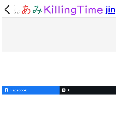
内
ji
容
を
ス
キ
ッ
プ
Welcome to WordPress. This is your first post. Edit or delete it, 
Facebook
X