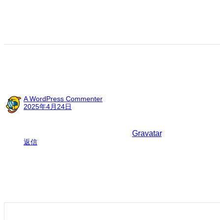
“Hello world!” への1件のフィ
A WordPress Commenter
2025年4月24日
Hi, this is a comment.
To get started with moderating, editing, and deleting c
Commenter avatars come from
Gravatar
.
返信
コメントを残す
メールアドレスが公開されることはありません。
※
が付いて
コメント
※